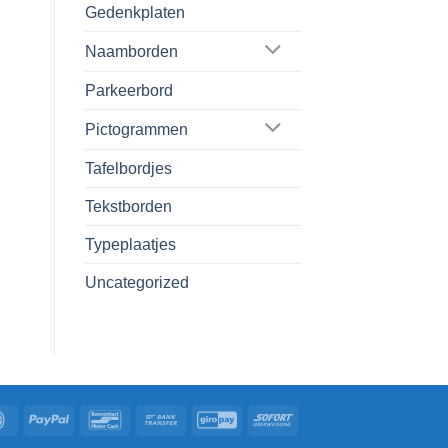
Gedenkplaten
Naamborden
Parkeerbord
Pictogrammen
Tafelbordjes
Tekstborden
Typeplaatjes
Uncategorized
IDeal
PayPal
Bancontact
Bank
GiroPay
Sofort
Transfer