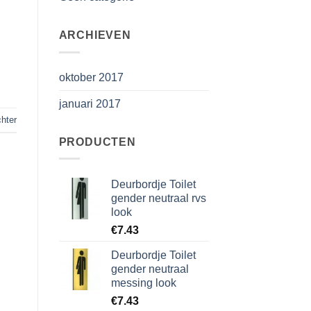
ARCHIEVEN
oktober 2017
januari 2017
chter
PRODUCTEN
Deurbordje Toilet
gender neutraal rvs
look
€
7.43
Deurbordje Toilet
gender neutraal
messing look
€
7.43