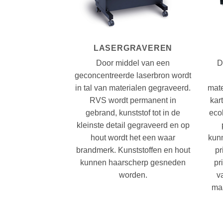
LASERGRAVEREN
Door middel van een
D
geconcentreerde laserbron wordt
in tal van materialen gegraveerd.
mate
RVS wordt permanent in
kart
gebrand, kunststof tot in de
ecol
kleinste detail gegraveerd en op
hout wordt het een waar
kun
brandmerk. Kunststoffen en hout
pr
kunnen haarscherp gesneden
pr
worden.
v
maa