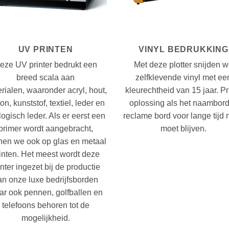
UV PRINTEN
VINYL BEDRUKKING
eze UV printer bedrukt een
Met deze plotter snijden 
breed scala aan
zelfklevende vinyl met ee
rialen, waaronder acryl, hout,
kleurechtheid van 15 jaar. P
on, kunststof, textiel, leder en
oplossing als het naambord
ogisch leder. Als er eerst een
reclame bord voor lange tijd
primer wordt aangebracht,
moet blijven.
nen we ook op glas en metaal
inten. Het meest wordt deze
inter ingezet bij de productie
an onze luxe bedrijfsborden
r ook pennen, golfballen en
telefoons behoren tot de
mogelijkheid.