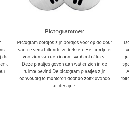
Pictogrammen
n
Pictogram bordjes zijn bordjes voor op de deur
De
ons
van de verschillende vertrekken. Het bordje is
v
j de
voorzien van een icoon, symbool of tekst.
ge
Denk
Deze plaatjes geven aan wat er zich in de
spo
eur
ruimte bevind.De pictogram plaatjes zijn
A
eenvoudig te monteren door de zelfklevende
toi
achterzijde.