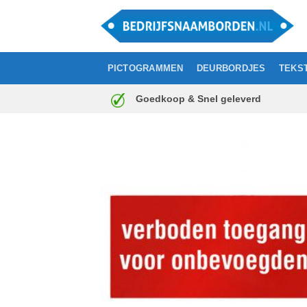
Ga
naar
inhoud
PICTOGRAMMEN
DEURBORDJES
TEKS
Goedkoop & Snel geleverd