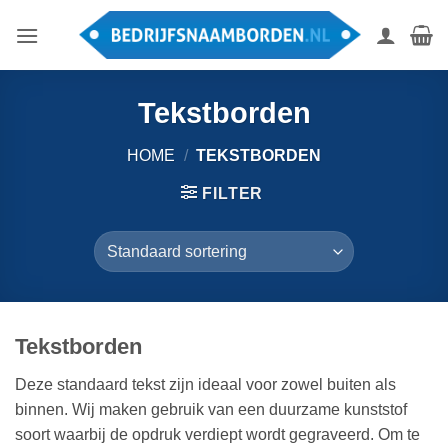
Ga
naar
inhoud
Tekstborden
HOME
/
TEKSTBORDEN
FILTER
Tekstborden
Deze standaard tekst zijn ideaal voor zowel buiten als
binnen. Wij maken gebruik van een duurzame kunststof
soort waarbij de opdruk verdiept wordt gegraveerd. Om te