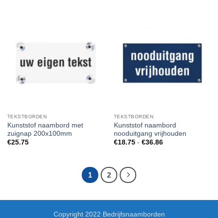
€18.75
€18.75
tot
tot
€36.86
€36.86
TEKSTBORDEN
TEKSTBORDEN
Kunststof naambord met
Kunststof naambord
zuignap 200x100mm
nooduitgang vrijhouden
Prijsklasse:
€
25.75
€
18.75
-
€
36.86
€18.75
tot
€36.86
1
2
Copyright 2022 Bedrijfsnaamborden