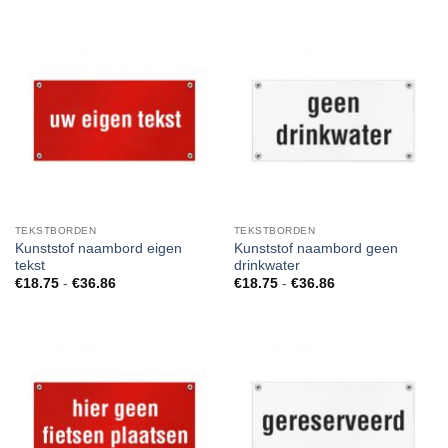
tot
tot
€36.86
€36.86
TEKSTBORDEN
TEKSTBORDEN
Kunststof naambord eigen
Kunststof naambord geen
tekst
drinkwater
Prijsklasse:
Prijsklasse:
€
18.75
-
€
36.86
€
18.75
-
€
36.86
€18.75
€18.75
tot
tot
€36.86
€36.86