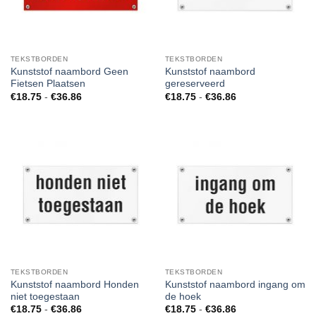
TEKSTBORDEN
TEKSTBORDEN
Kunststof naambord Geen
Kunststof naambord
Fietsen Plaatsen
gereserveerd
Prijsklasse:
Prijsklasse:
€
18.75
-
€
36.86
€
18.75
-
€
36.86
€18.75
€18.75
tot
tot
€36.86
€36.86
TEKSTBORDEN
TEKSTBORDEN
Kunststof naambord Honden
Kunststof naambord ingang om
niet toegestaan
de hoek
Prijsklasse:
Prijsklasse:
€
18.75
-
€
36.86
€
18.75
-
€
36.86