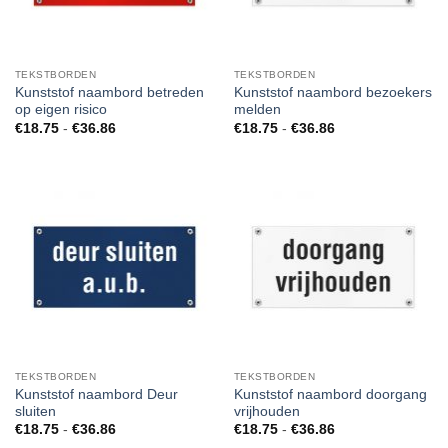
TEKSTBORDEN
TEKSTBORDEN
Kunststof naambord betreden
Kunststof naambord bezoekers
op eigen risico
melden
Prijsklasse:
Prijsklasse:
€
18.75
-
€
36.86
€
18.75
-
€
36.86
€18.75
€18.75
tot
tot
€36.86
€36.86
TEKSTBORDEN
TEKSTBORDEN
Kunststof naambord Deur
Kunststof naambord doorgang
sluiten
vrijhouden
Prijsklasse:
Prijsklasse:
€
18.75
-
€
36.86
€
18.75
-
€
36.86
€18.75
€18.75