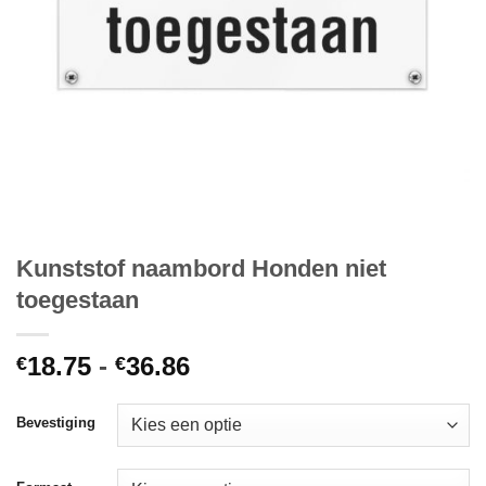
Kunststof naambord Honden niet
toegestaan
Prijsklasse:
18.75
-
36.86
€
€
€18.75
tot
Bevestiging
€36.86