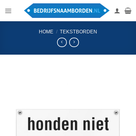
Ga
naar
inhoud
HOME
/
TEKSTBORDEN