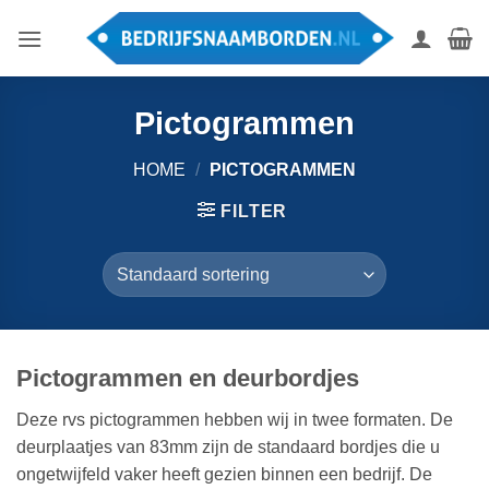
Ga
naar
inhoud
Pictogrammen
HOME
/
PICTOGRAMMEN
FILTER
Pictogrammen en deurbordjes
Deze rvs pictogrammen hebben wij in twee formaten. De
deurplaatjes van 83mm zijn de standaard bordjes die u
ongetwijfeld vaker heeft gezien binnen een bedrijf. De