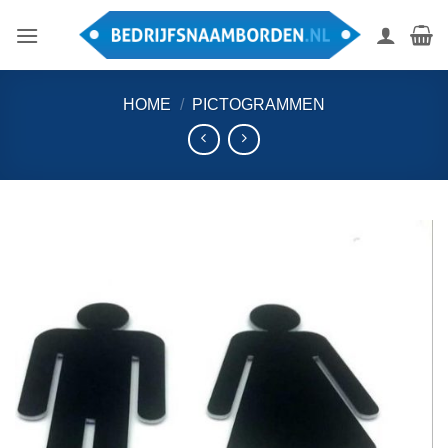
Ga
naar
inhoud
HOME
/
PICTOGRAMMEN