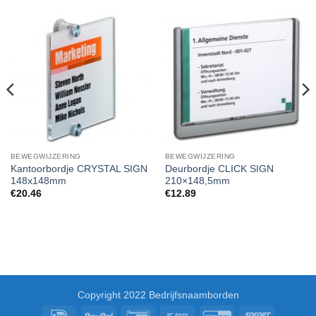
BEWEGWIJZERING
BEWEGWIJZERING
Kantoorbordje CRYSTAL SIGN
Deurbordje CLICK SIGN
148x148mm
210×148,5mm
€
20.46
€
12.89
Copyright 2022 Bedrijfsnaamborden
IDeal
PayPal
Bancontact
Bank
GiroPay
Sofort