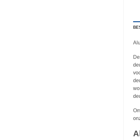
BE
Al
Dez
deu
voo
deu
wor
deu
Omd
on
A