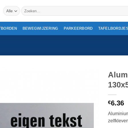
Zoeken
naar:
TBORDEN
BEWEGWIJZERING
PARKEERBORD
TAFELBORDJE
Alum
130x
6.36
€
Aluminium
zelfkleve