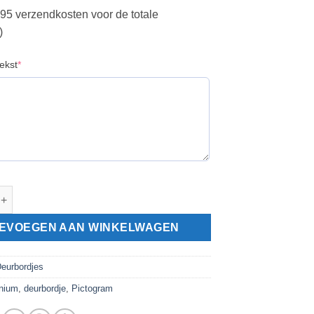
2,95 verzendkosten voor de totale
)
(required)
ekst
*
 deurbordje 130x50mm eigen tekst aantal
EVOEGEN AAN WINKELWAGEN
eurbordjes
nium
,
deurbordje
,
Pictogram