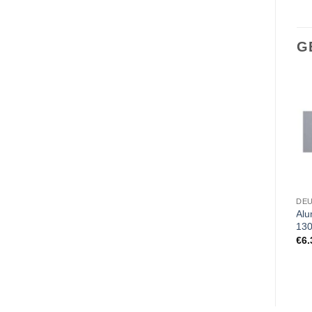
G
DEURBORDJES
DEURBORDJES
DE
Aluminium deurbordje
Aluminium deurbordje
Alu
130x50mm hier geen
130x50mm invaliden
13
fietsen plaatsen
€
6.36
€
6.
€
6.36