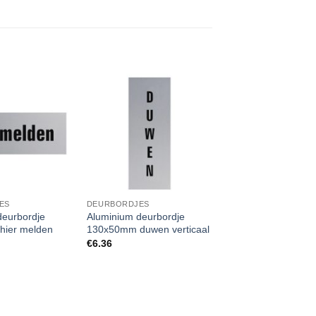
ES
DEURBORDJES
deurbordje
Aluminium deurbordje
hier melden
130x50mm duwen verticaal
€
6.36