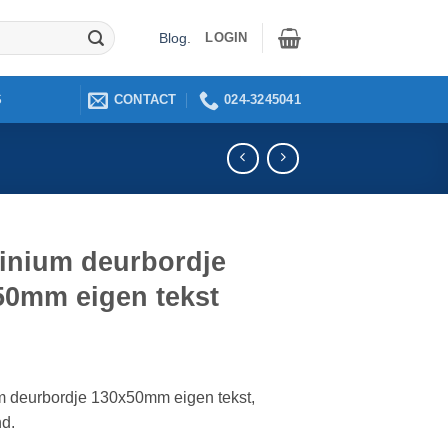
LOGIN
Blog
.
CONTACT
024-3245041
S
inium deurbordje
50mm eigen tekst
 deurbordje 130x50mm eigen tekst,
nd.