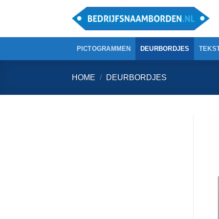
Ga
naar
inhoud
PICTOGRAMMEN
DEURBORDJES
TEKS
HOME
/
DEURBORDJES