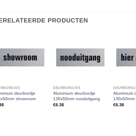
ERELATEERDE PRODUCTEN
URBORDJES
DEURBORDJES
DEURBORDJ
minium deurbordje
Aluminium deurbordje
Aluminium 
0x50mm showroom
130x50mm nooduitgang
130x50mm 
36
€
6.36
€
6.36