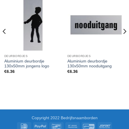
DEURBORDJES
DEURBORDJES
Aluminium deurbordje
Aluminium deurbordje
130x50mm jongens logo
130x50mm nooduitgang
€
6.36
€
6.36
Copyright 2022 Bedrijfsnaamborden
IDeal
PayPal
Bancontact
Bank
GiroPay
Sofort