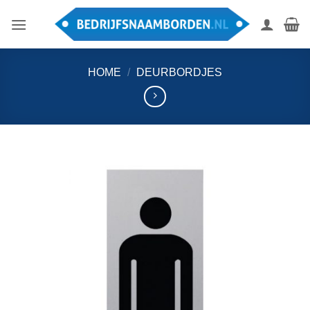
Ga
naar
inhoud
HOME
/
DEURBORDJES