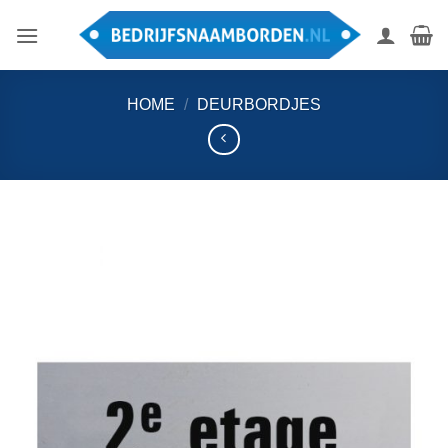
Ga
naar
inhoud
HOME
/
DEURBORDJES