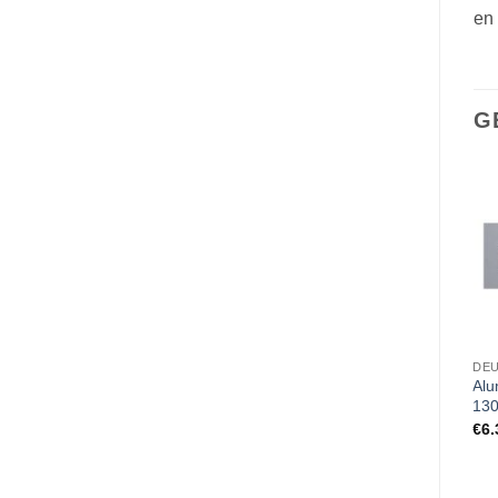
en
G
PARKEERBORD
DEURBORDJES
DE
Gebogen parkeerbord
Aluminium deurbordje
Alu
Directie, standaard met
130x50mm elektronisch
13
parkeerpaal
beveiligd
€
6.
€
65.00
€
6.36