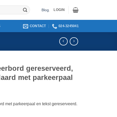
LOGIN
Blog
.
CONTACT
024-3245041
S
eerbord gereserveerd,
daard met parkeerpaal
rd met parkeerpaal en tekst gereserveerd.