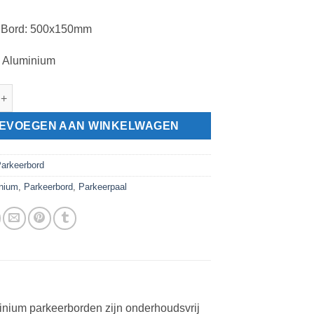
: Bord: 500x150mm
: Aluminium
rd gereserveerd, standaard met parkeerpaal aantal
EVOEGEN AAN WINKELWAGEN
arkeerbord
nium
,
Parkeerbord
,
Parkeerpaal
inium parkeerborden zijn onderhoudsvrij