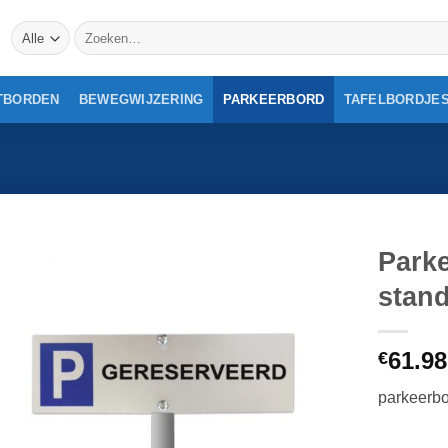
Zoeken
naar:
TBORDEN
BEWEGWIJZERING
PARKEERBORD
TAFELBORDJE
Park
stan
61.98
€
parkeerbo