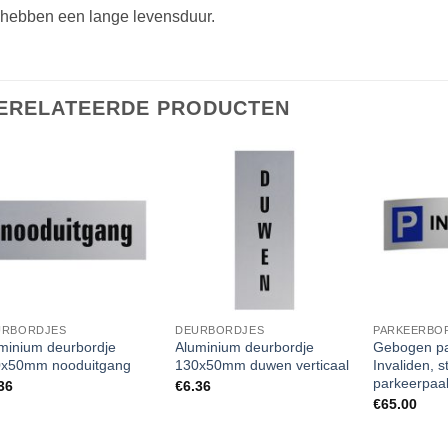
 hebben een lange levensduur.
ERELATEERDE PRODUCTEN
URBORDJES
DEURBORDJES
PARKEERBO
minium deurbordje
Aluminium deurbordje
Gebogen pa
0x50mm nooduitgang
130x50mm duwen verticaal
Invaliden, 
parkeerpaa
36
€
6.36
€
65.00