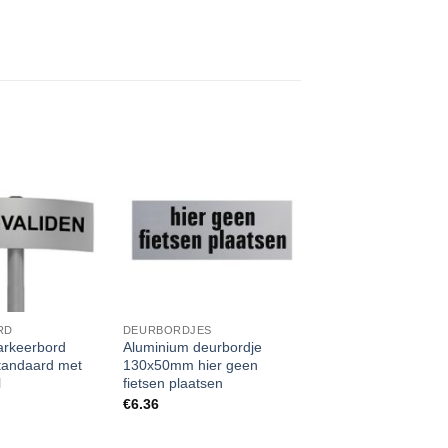
RD
DEURBORDJES
rkeerbord
Aluminium deurbordje
standaard met
130x50mm hier geen
l
fietsen plaatsen
€
6.36