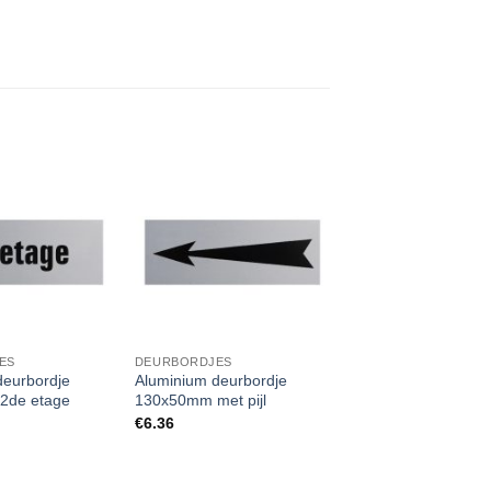
ES
DEURBORDJES
deurbordje
Aluminium deurbordje
2de etage
130x50mm met pijl
€
6.36