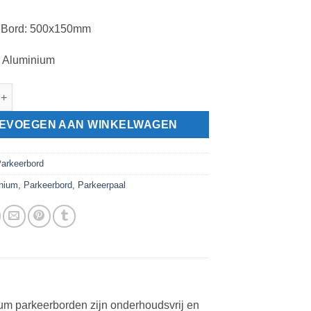
: Bord: 500x150mm
: Aluminium
rd bezoekers, standaard met parkeerpaal aantal
EVOEGEN AAN WINKELWAGEN
arkeerbord
nium
,
Parkeerbord
,
Parkeerpaal
um parkeerborden zijn onderhoudsvrij en