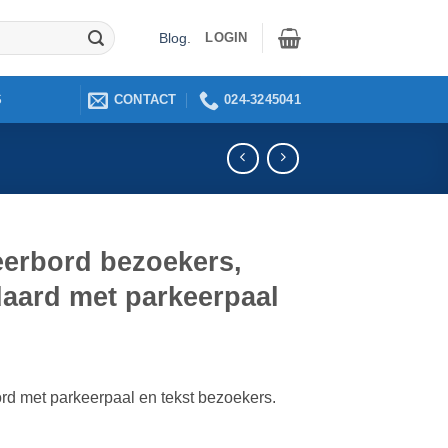
LOGIN
Blog
.
CONTACT
024-3245041
S
eerbord bezoekers,
daard met parkeerpaal
rd met parkeerpaal en tekst bezoekers.