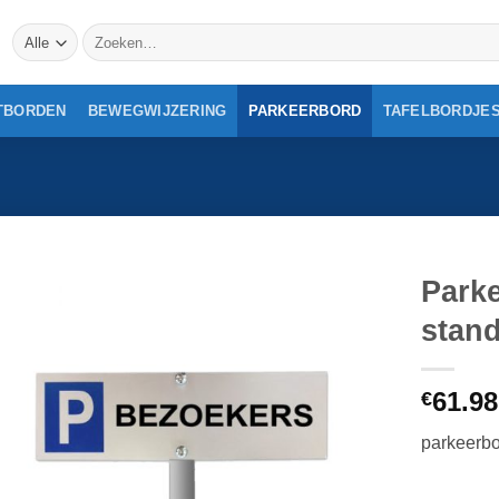
Zoeken
naar:
TBORDEN
BEWEGWIJZERING
PARKEERBORD
TAFELBORDJE
Park
stan
61.98
€
parkeerbo