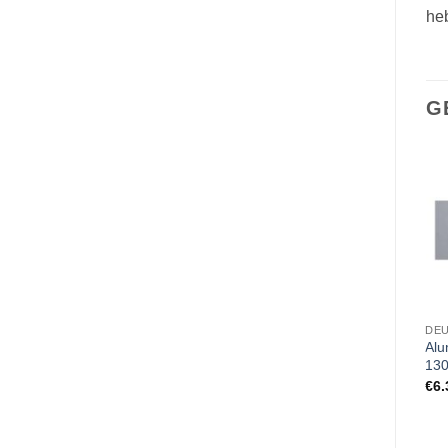
he
G
PARKEERBORD
PARKEERBORD
DE
Gebogen parkeerbord
Gebogen parkeerbord
Alu
Bezoekers, standaard met
Eigen tekst, standaard met
130
parkeerpaal
parkeerpaal
€
6.
€
65.00
€
65.00