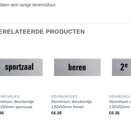
bben een lange levensduur.
ERELATEERDE PRODUCTEN
URBORDJES
DEURBORDJES
DEURBORDJ
minium deurbordje
Aluminium deurbordje
Aluminium 
x50mm sportzaal
130x50mm heren
130x50mm 
36
€
6.36
€
6.36