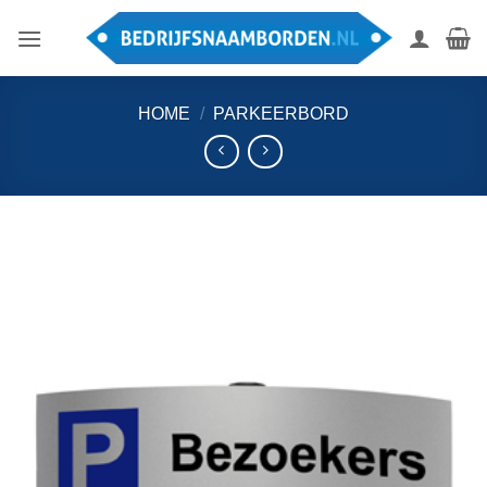
Ga
naar
inhoud
HOME
/
PARKEERBORD