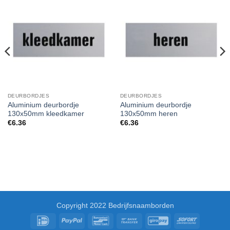
DEURBORDJES
DEURBORDJES
Aluminium deurbordje
Aluminium deurbordje
130x50mm kleedkamer
130x50mm heren
€
6.36
€
6.36
Copyright 2022 Bedrijfsnaamborden
IDeal
PayPal
Bancontact
Bank
GiroPay
Sofort