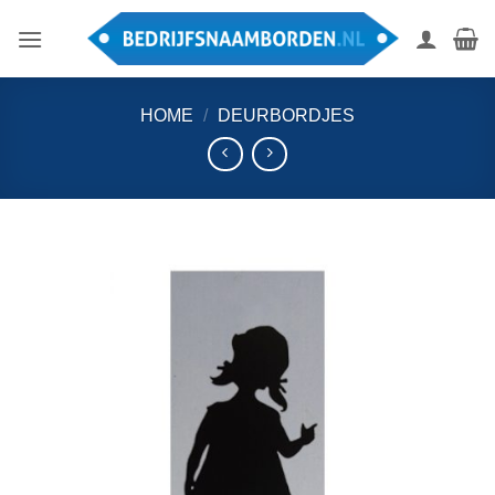
Ga
naar
inhoud
HOME
/
DEURBORDJES