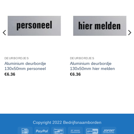
DEURBORDJES
DEURBORDJES
Aluminium deurbordje
Aluminium deurbordje
130x50mm personeel
130x50mm hier melden
€
6.36
€
6.36
Copyright 2022 Bedrijfsnaamborden
IDeal
PayPal
Bancontact
Bank
GiroPay
Sofort