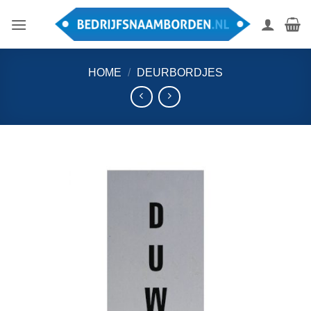
Ga
naar
inhoud
HOME
/
DEURBORDJES