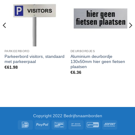
PARKEERBORD
DEURBORDJES
Parkeerbord visitors, standaard
Aluminium deurbordje
met parkeerpaal
130x50mm hier geen fietsen
plaatsen
€
61.98
€
6.36
Copyright 2022 Bedrijfsnaamborden
IDeal
PayPal
Bancontact
Bank
GiroPay
Sofort
Transfer