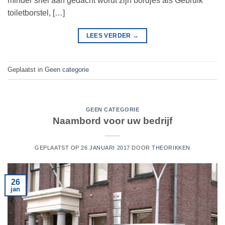
minder snel aan gedacht wordt zijn bordjes als Gebruik
toiletborstel, […]
LEES VERDER
→
Geplaatst in
Geen categorie
GEEN CATEGORIE
Naambord voor uw bedrijf
GEPLAATST OP
26 JANUARI 2017
DOOR
THEORIKKEN
26
jan