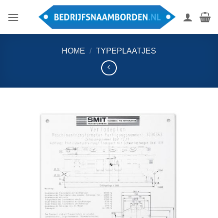
Ga
naar
inhoud
HOME
/
TYPEPLAATJES