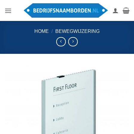
Ga
naar
inhoud
HOME
/
BEWEGWIJZERING