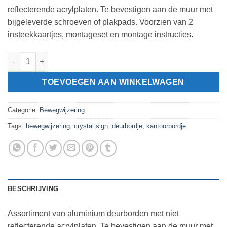
reflecterende acrylplaten. Te bevestigen aan de muur met
bijgeleverde schroeven of plakpads. Voorzien van 2
insteekkaartjes, montageset en montage instructies.
Aluminium deurbordje INFO SIGN 297x210mm aantal
TOEVOEGEN AAN WINKELWAGEN
Categorie:
Bewegwijzering
Tags:
bewegwijzering
,
crystal sign
,
deurbordje
,
kantoorbordje
BESCHRIJVING
Assortiment van aluminium deurborden met niet
reflecterende acrylplaten. Te bevestigen aan de muur met