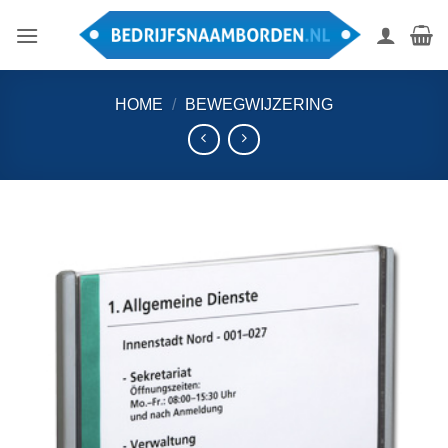
Ga
naar
inhoud
HOME
/
BEWEGWIJZERING