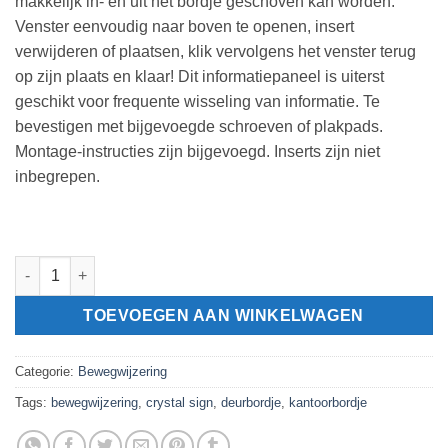
makkelijk in- en uit het bordje geschoven kan worden.
Venster eenvoudig naar boven te openen, insert
verwijderen of plaatsen, klik vervolgens het venster terug
op zijn plaats en klaar! Dit informatiepaneel is uiterst
geschikt voor frequente wisseling van informatie. Te
bevestigen met bijgevoegde schroeven of plakpads.
Montage-instructies zijn bijgevoegd. Inserts zijn niet
inbegrepen.
Deurbordje CLICK SIGN 210x148,5mm aantal
TOEVOEGEN AAN WINKELWAGEN
Categorie:
Bewegwijzering
Tags:
bewegwijzering
,
crystal sign
,
deurbordje
,
kantoorbordje