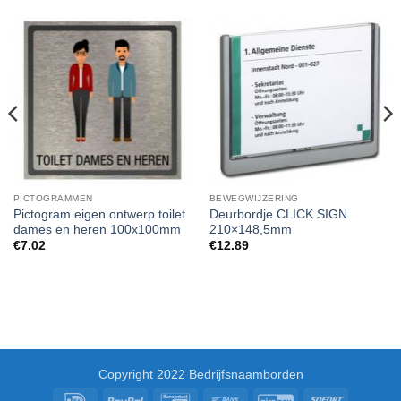
PICTOGRAMMEN
BEWEGWIJZERING
Pictogram eigen ontwerp toilet
Deurbordje CLICK SIGN
dames en heren 100x100mm
210×148,5mm
€
7.02
€
12.89
Copyright 2022 Bedrijfsnaamborden
IDeal
PayPal
Bancontact
Bank
GiroPay
Sofort