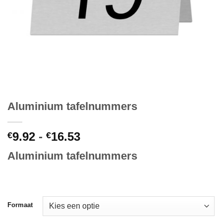
Aluminium tafelnummers
Prijsklasse:
9.92
-
16.53
€
€
€9.92
Aluminium tafelnummers
tot
€16.53
Formaat