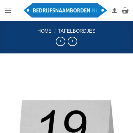
Ga
naar
inhoud
HOME
/
TAFELBORDJES