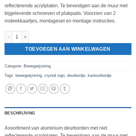
reflecterende acrylplaten. Te bevestigen aan de muur met
bijgeleverde schroeven of plakpads. Voorzien van 2
insteekkaartjes, montageset en montage instructies.
Aluminium deurbordje INFO SIGN 210x148,5mm aantal
TOEVOEGEN AAN WINKELWAGEN
Categorie:
Bewegwijzering
Tags:
bewegwijzering
,
crystal sign
,
deurbordje
,
kantoorbordje
BESCHRIJVING
Assortiment van aluminium deurborden met niet
reflecterende acrylplaten. Te bevestigen aan de muur met