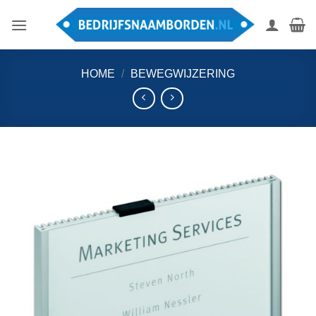
Ga
naar
inhoud
HOME
/
BEWEGWIJZERING