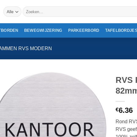
Zoeken
naar:
TBORDEN
BEWEGWIJZERING
PARKEERBORD
TAFELBORDJE
AMMEN RVS MODERN
RVS 
82m
6.36
€
Rond RVS
RVS geeft
100% zel