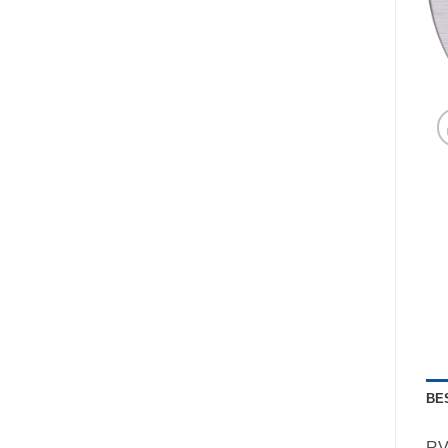
BE
RV