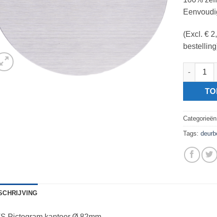
Eenvoudig
(Excl. € 
bestelling
RVS Picto
TO
Categorieë
Tags:
deurb
SCHRIJVING
S Pictogram kantoor Ø 82mm