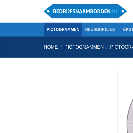
Ga
naar
inhoud
PICTOGRAMMEN
DEURBORDJES
TEKS
HOME
/
PICTOGRAMMEN
/
PICTOGR