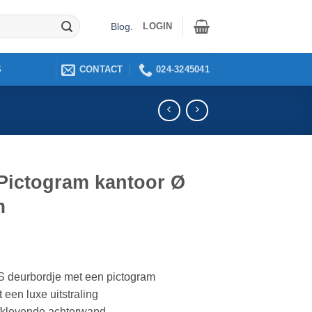
LOGIN
Blog
.
CONTACT
024-3245041
S
Pictogram kantoor Ø
m
 deurbordje met een pictogram
 een luxe uitstraling
fklevende achterwand