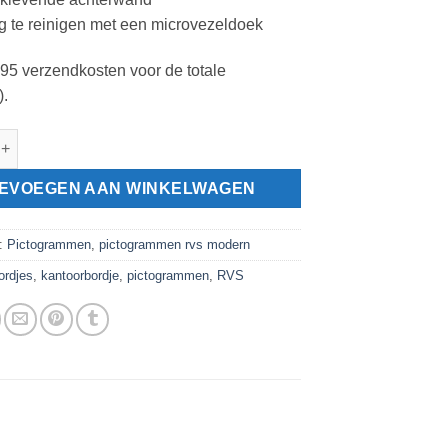
 te reinigen met een microvezeldoek
2,95 verzendkosten voor de totale
).
gram kantoor Ø 82mm aantal
EVOEGEN AAN WINKELWAGEN
n:
Pictogrammen
,
pictogrammen rvs modern
ordjes
,
kantoorbordje
,
pictogrammen
,
RVS