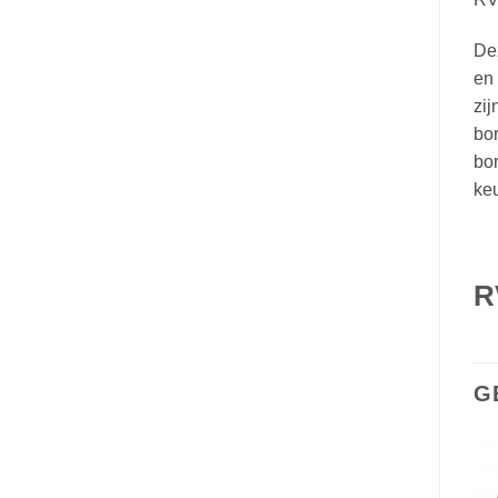
Dez
en 
zij
bor
bo
ke
R
G