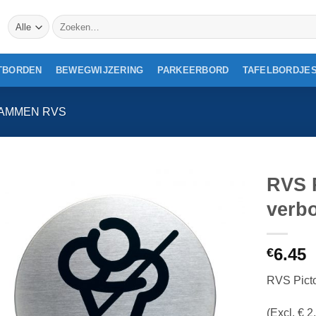
Zoeken
naar:
TBORDEN
BEWEGWIJZERING
PARKEERBORD
TAFELBORDJE
AMMEN RVS
RVS 
verb
6.45
€
RVS Pict
(Excl. € 