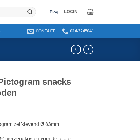
LOGIN
Blog
.
CONTACT
024-3245041
S
Pictogram snacks
oden
ogram zelfklevend Ø 83mm
2,95 verzendkosten voor de totale