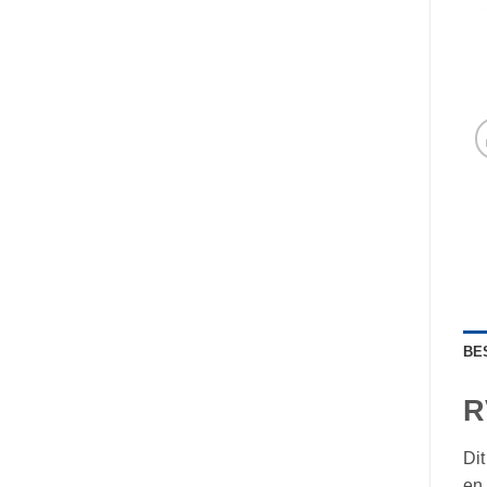
BE
R
Dit
en