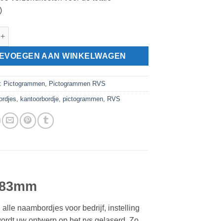
)
gram snacks verboden aantal
EVOEGEN AAN WINKELWAGEN
n:
Pictogrammen
,
Pictogrammen RVS
ordjes
,
kantoorbordje
,
pictogrammen
,
RVS
 83mm
alle naambordjes voor bedrijf, instelling
rdt uw ontwerp op het rvs gelaserd. Zo