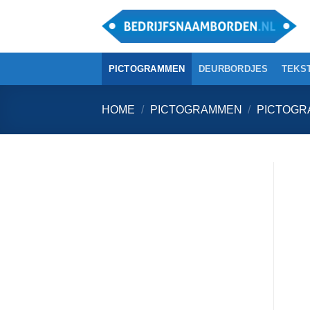
Ga
naar
inhoud
PICTOGRAMMEN
DEURBORDJES
TEKS
HOME
/
PICTOGRAMMEN
/
PICTOGR