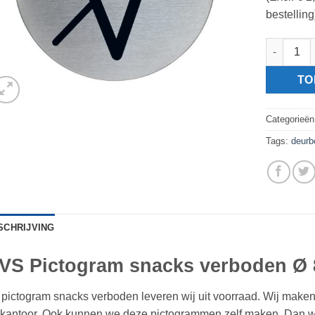
bestelling
RVS Picto
TO
Categorieë
Tags:
deurb
SCHRIJVING
VS Pictogram snacks verboden Ø
 pictogram snacks verboden leveren wij uit voorraad. Wij maken 
 kantoor. Ook kunnen we deze pictogrammen zelf maken. Dan wo