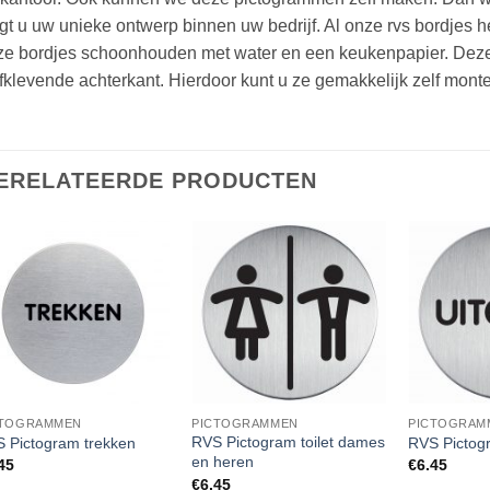
jgt u uw unieke ontwerp binnen uw bedrijf. Al onze rvs bordjes
ze bordjes schoonhouden met water en een keukenpapier. Deze
fklevende achterkant. Hierdoor kunt u ze gemakkelijk zelf monte
ERELATEERDE PRODUCTEN
CTOGRAMMEN
PICTOGRAMMEN
PICTOGRAM
RVS Pictogram toilet dames
 Pictogram trekken
RVS Pictog
en heren
45
€
6.45
€
6.45