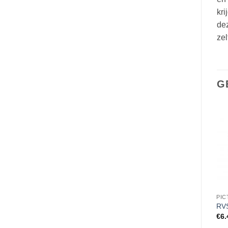
kri
de
zel
G
PICTOGRAMMEN
PICTOGRAMMEN
PI
RVS Pictogram Ø 83mm
RVS Pictogram pijl
RVS
vuilnisbak
€
6.45
€
6.
€
6.45