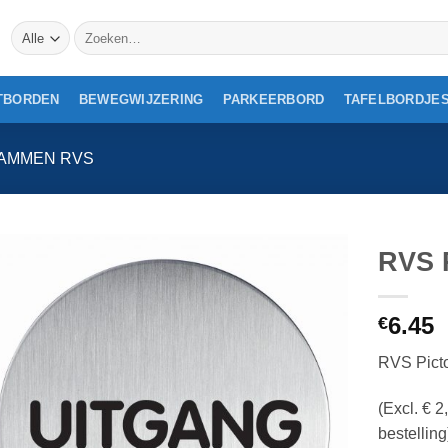
Zoeken
naar:
TBORDEN
BEWEGWIJZERING
PARKEERBORD
TAFELBORDJE
AMMEN RVS
RVS 
6.45
€
RVS Pict
(Excl. € 
bestelling