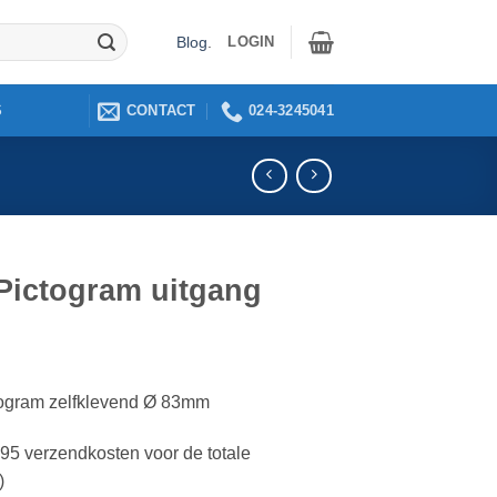
LOGIN
Blog
.
CONTACT
024-3245041
S
Pictogram uitgang
ogram zelfklevend Ø 83mm
2,95 verzendkosten voor de totale
)