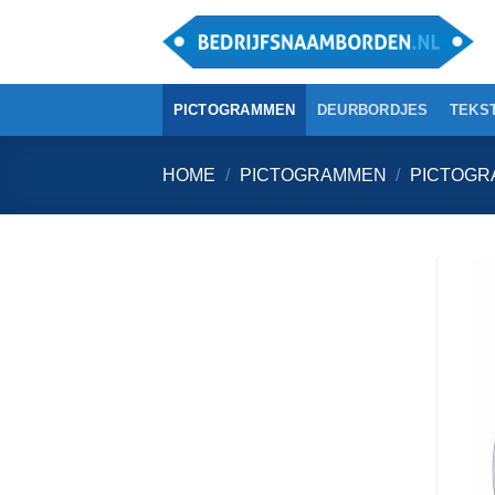
Ga
naar
inhoud
PICTOGRAMMEN
DEURBORDJES
TEKS
HOME
/
PICTOGRAMMEN
/
PICTOGR