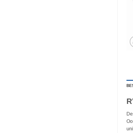
BE
R
Dez
Ook
uni