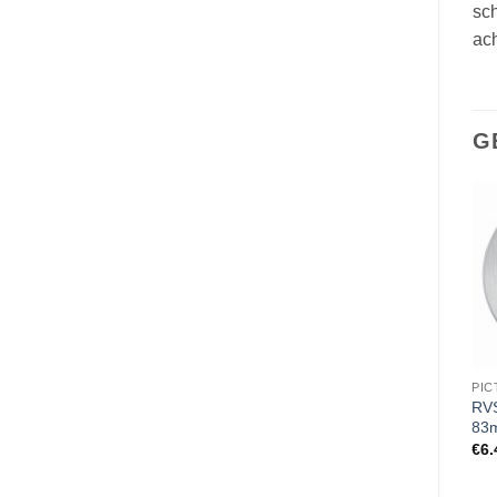
sc
ach
G
PICTOGRAMMEN
PICTOGRAMMEN
PI
RVS Pictogram kantoor Ø
RVS Pictogram Ø 83mm
RV
83mm
baby verzorgen
83
€
6.45
€
6.45
€
6.