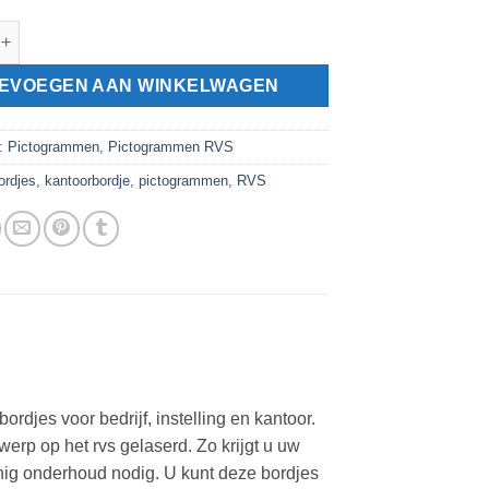
gram uitgang aantal
EVOEGEN AAN WINKELWAGEN
n:
Pictogrammen
,
Pictogrammen RVS
ordjes
,
kantoorbordje
,
pictogrammen
,
RVS
djes voor bedrijf, instelling en kantoor.
p op het rvs gelaserd. Zo krijgt u uw
nig onderhoud nodig. U kunt deze bordjes