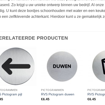
aserd. Zo krijgt u uw unieke ontwerp binnen uw bedrijf. Al onz
dig. U kunt deze bordjes schoonhouden met water en een keuke
 een zelfklevende achterkant. Hierdoor kunt u ze gemakkelijk z
ERELATEERDE PRODUCTEN
CTOGRAMMEN
PICTOGRAMMEN
PICTOGRAM
 Pictogram pijl
RVS Pictogram duwen
RVS Pictog
45
€
6.45
€
6.45