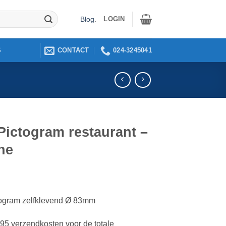
LOGIN
Blog
.
CONTACT
024-3245041
S
Pictogram restaurant –
ne
ogram zelfklevend Ø 83mm
2,95 verzendkosten voor de totale