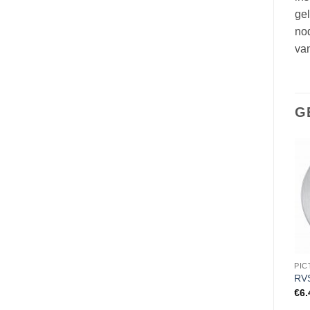
gel
no
van
G
PICTOGRAMMEN
PICTOGRAMMEN
PI
RVS Pictogram snacks
RVS Pictogram Ø 83mm
RVS
verboden
vuilnisbak
€
6.
€
6.45
€
6.45