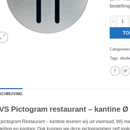
bestelling
RVS Pictog
TO
Categorieë
Tags:
deurb
SCHRIJVING
VS Pictogram restaurant – kantine 
 pictogram Restaurant – kantine leveren wij uit voorraad. Wij m
telling en kantoor. Ook kunnen we deze pictogrammen zelf mak