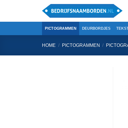
Ga
naar
inhoud
PICTOGRAMMEN
DEURBORDJES
TEKS
HOME
/
PICTOGRAMMEN
/
PICTOGR