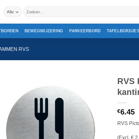
Zoeken
naar:
TBORDEN
BEWEGWIJZERING
PARKEERBORD
TAFELBORDJE
AMMEN RVS
RVS 
kanti
6.45
€
RVS Pict
(Excl. € 