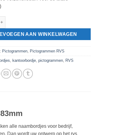
)
ram restaurant - kantine aantal
EVOEGEN AAN WINKELWAGEN
n:
Pictogrammen
,
Pictogrammen RVS
ordjes
,
kantoorbordje
,
pictogrammen
,
RVS
Ø 83mm
aken alle naambordjes voor bedrijf,
en. Dan wordt uw ontwerp op het rvs