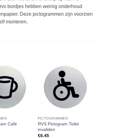
e rvs bordjes hebben weinig onderhoud
npapier. Deze pictogrammen zijn voorzien
elf monteren.
MEN
PICTOGRAMMEN
RVS Pictogram Toilet
ram Café
invaliden
€
6.45