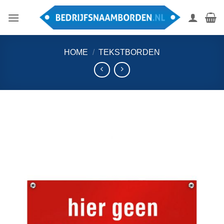
Ga
naar
inhoud
HOME
/
TEKSTBORDEN