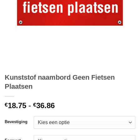
Kunststof naambord Geen Fietsen
Plaatsen
Prijsklasse:
18.75
-
36.86
€
€
€18.75
tot
Bevestiging
€36.86