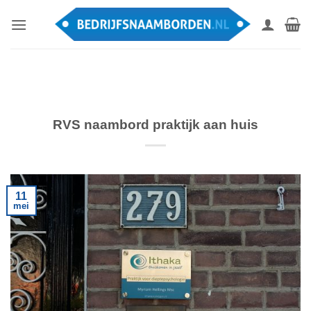
Ga
naar
inhoud
RVS naambord praktijk aan huis
11
mei