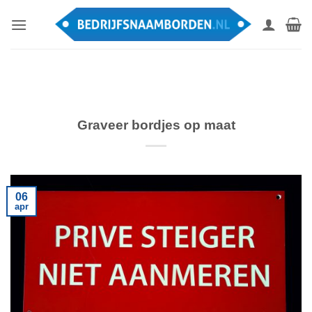
Ga
naar
inhoud
Graveer bordjes op maat
06
apr