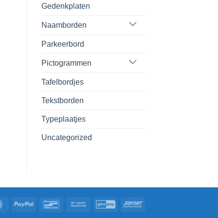
Gedenkplaten
Naamborden
Parkeerbord
Pictogrammen
Tafelbordjes
Tekstborden
Typeplaatjes
Uncategorized
IDeal
PayPal
Bancontact
Bank
GiroPay
Sofort
Transfer