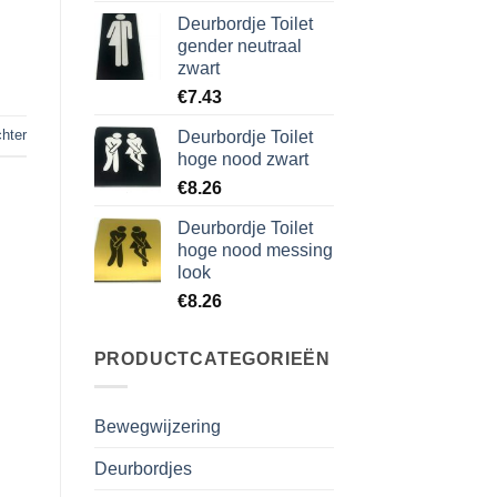
Deurbordje Toilet
gender neutraal
zwart
€
7.43
chter
Deurbordje Toilet
hoge nood zwart
€
8.26
Deurbordje Toilet
hoge nood messing
look
€
8.26
PRODUCTCATEGORIEËN
Bewegwijzering
Deurbordjes