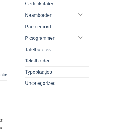
Gedenkplaten
t
Naamborden
Parkeerbord
Pictogrammen
Tafelbordjes
Tekstborden
Typeplaatjes
chter
Uncategorized
kt
ull