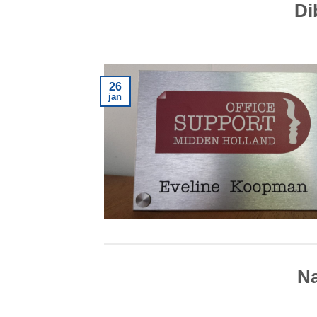
Di
26
jan
Na