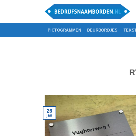
Ga
naar
inhoud
PICTOGRAMMEN
DEURBORDJES
TEKS
R
26
jan