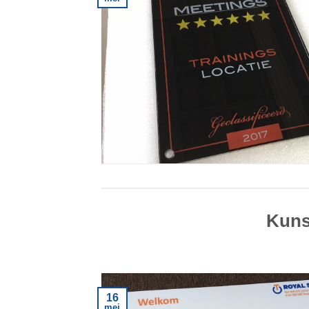
Kuns
16
mei