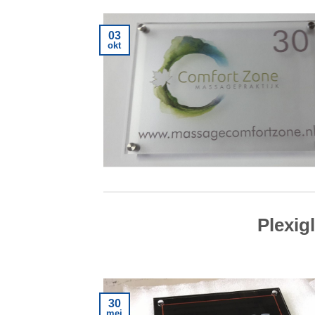
03
okt
Plexig
30
mei