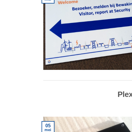
Plex
05
mei