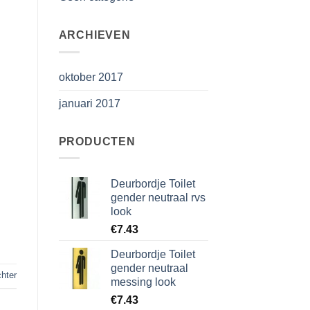
ARCHIEVEN
oktober 2017
januari 2017
PRODUCTEN
Deurbordje Toilet
gender neutraal rvs
look
€
7.43
Deurbordje Toilet
gender neutraal
chter
messing look
€
7.43