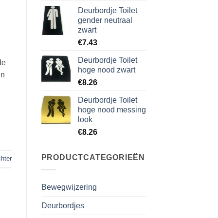
Deurbordje Toilet
gender neutraal
zwart
€
7.43
Deurbordje Toilet
de
hoge nood zwart
en
€
8.26
Deurbordje Toilet
hoge nood messing
look
€
8.26
PRODUCTCATEGORIEËN
chter
Bewegwijzering
Deurbordjes