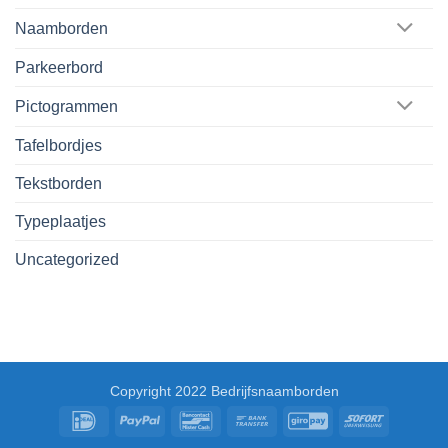
Naamborden
Parkeerbord
Pictogrammen
Tafelbordjes
Tekstborden
Typeplaatjes
Uncategorized
Copyright 2022 Bedrijfsnaamborden
IDeal
PayPal
Bancontact
Bank
GiroPay
Sofort
Transfer