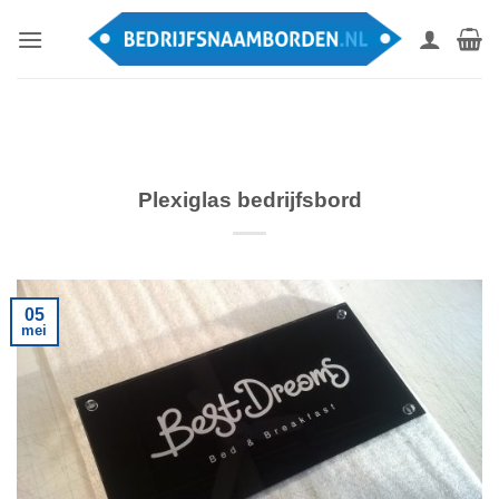
Ga
naar
inhoud
Plexiglas bedrijfsbord
05
mei