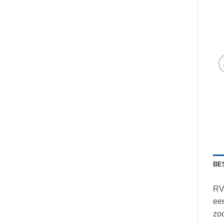
BE
RV
een
zod