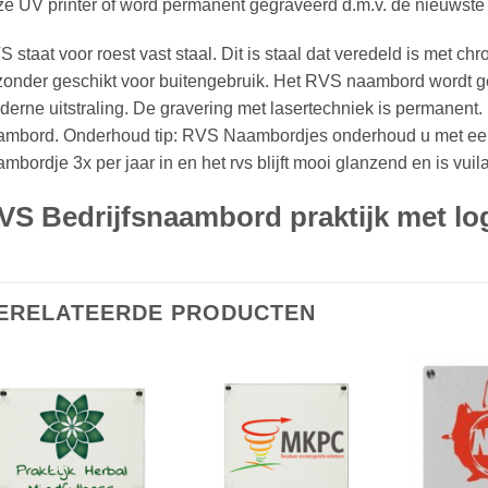
e UV printer of word permanent gegraveerd d.m.v. de nieuwste 
 staat voor roest vast staal. Dit is staal dat veredeld is met ch
zonder geschikt voor buitengebruik. Het RVS naambord wordt geb
erne uitstraling. De gravering met lasertechniek is permanent. 
mbord. Onderhoud tip: RVS Naambordjes onderhoud u met een kl
mbordje 3x per jaar in en het rvs blijft mooi glanzend en is vuil
VS Bedrijfsnaambord praktijk met l
ERELATEERDE PRODUCTEN