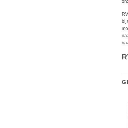
onz
RVS
bij
mod
naa
naa
R
G