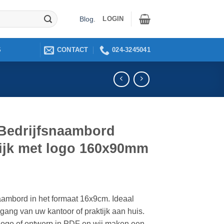
LOGIN
Blog
.
CONTACT
024-3245041
S
Bedrijfsnaambord
tijk met logo 160x90mm
aambord in het formaat 16x9cm. Ideaal
ngang van uw kantoor of praktijk aan huis.
logo of ontwerp in PDF en wij maken een