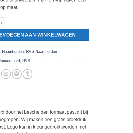
 op maat.
jfsnaambord praktijk met logo 160x90mm aantal
EVOEGEN AAN WINKELWAGEN
n:
Naamborden
,
RVS Naamborden
jfsnaambord
,
RVS
door het bescheiden formaat past dit bij
inbegrepen. Wij maken een gratis proefdruk
past. Logo kan in kleur gedrukt worden met