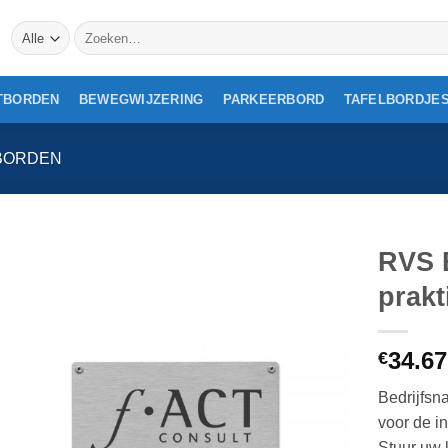
Zoeken
naar:
TBORDEN
BEWEGWIJZERING
PARKEERBORD
TAFELBORDJE
BORDEN
RVS 
prak
34.67
€
Bedrijfsn
voor de i
Stuur uw 