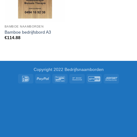
BAMBOE NAAMBORDEN
Bamboe bedrijfsbord A3
€
114.88
Copyright 2022 Bedrijfsnaamborden
IDeal
PayPal
Bancontact
Bank
GiroPay
Sofort
Transfer