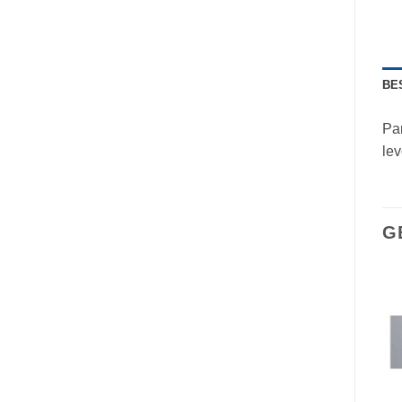
BE
Par
lev
G