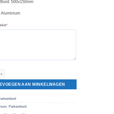
: Bord: 500x150mm
: Aluminium
(required)
ekst
*
d eigen tekst aantal
EVOEGEN AAN WINKELWAGEN
arkeerbord
nium
,
Parkeerbord