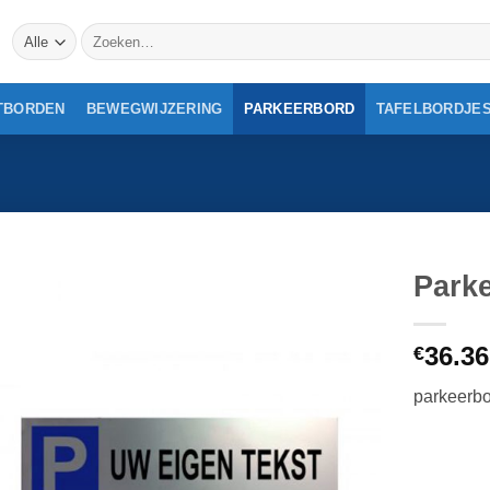
Zoeken
naar:
TBORDEN
BEWEGWIJZERING
PARKEERBORD
TAFELBORDJE
Parke
36.36
€
parkeerbo