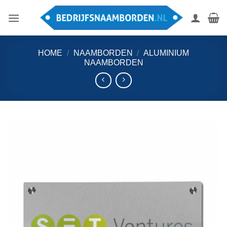
Ga
naar
inhoud
HOME
/
NAAMBORDEN
/
ALUMINIUM
NAAMBORDEN