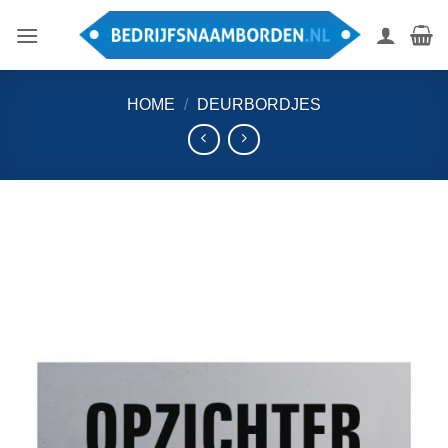
Ga
naar
inhoud
HOME
/
DEURBORDJES