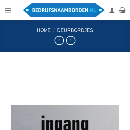
Ga
naar
inhoud
HOME
/
DEURBORDJES