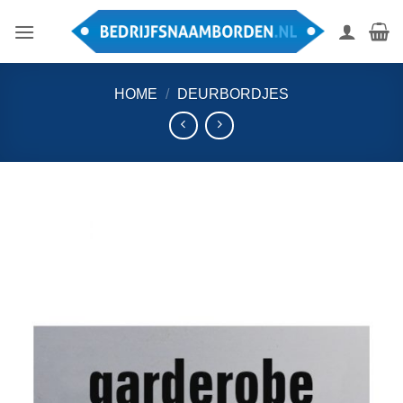
Ga
naar
inhoud
HOME
/
DEURBORDJES