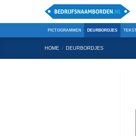
Ga
naar
inhoud
PICTOGRAMMEN
DEURBORDJES
TEKS
HOME
/
DEURBORDJES