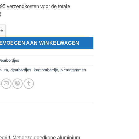
2,95 verzendkosten voor de totale
)
 deurbordje 130x50mm duwen aantal
EVOEGEN AAN WINKELWAGEN
eurbordjes
nium
,
deurbordjes
,
kantoorbordje
,
pictogrammen
 bedrijf. Met deze goedkope aluminium