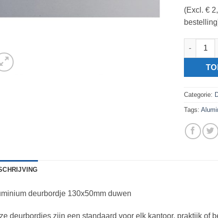
(Excl. € 
bestelling
Aluminium
TO
Categorie:
D
Tags:
Alumi
SCHRIJVING
uminium deurbordje 130x50mm duwen
e deurbordjes zijn een standaard voor elk kantoor, praktijk of