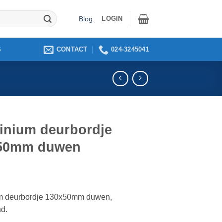
LOGIN
Blog
.
CONTACT
024-3245041
S
inium deurbordje
50mm duwen
m deurbordje 130x50mm duwen,
nd.