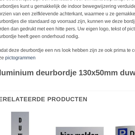
rbordjes kunt u gemakkelijk de indoor bewegwijzering verduidel
rzien van een zelfklevende achterkant, waarmee u ze gemakkel
rbordjes die standaard op voorraad zijn, kunnen we deze bord
den dan gedrukt met een hitte pers. Uw eigen logo, tekst of pi
rbordje heeft geen onderhoud nodig.
at deze deurbordje een rvs look hebben zijn ze ook prima te c
ze
pictogrammen
luminium deurbordje 130x50mm du
ERELATEERDE PRODUCTEN