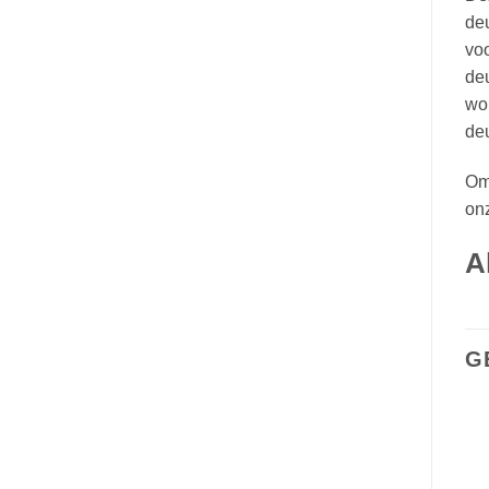
deu
voo
deu
wor
deu
Omd
on
A
G