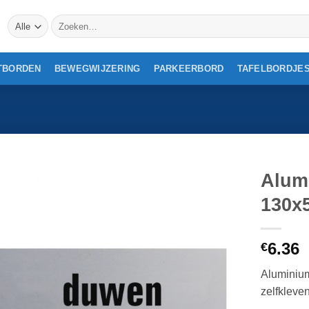
Zoeken
naar:
TBORDEN
BEWEGWIJZERING
PARKEERBORD
TAFELBORDJE
Alum
130x
6.36
€
Aluminiu
zelfkleve