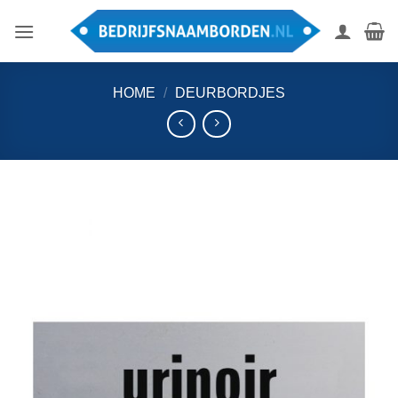
Ga
naar
inhoud
HOME
/
DEURBORDJES